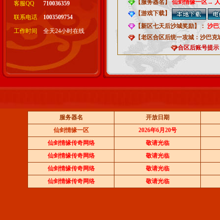
【服务器名】
仙剑情缘一区
→
客服QQ
710036359
【游戏下载】
联系电话
1003509754
【新区七天后沙城奖励】：
沙巴
工作时间
全天24小时在线
【老区合区后统一攻城：沙巴克
合区后账号提示：